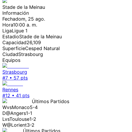
Stade de la Meinau
Información
Fecha
dom, 25 ago.
Hora
10:00 a. m.
Liga
Ligue 1
Estadio
Stade de la Meinau
Capacidad
26,109
Superficie
Cesped Natural
Ciudad
Strasbourg
Equipos
Strasbourg
#
7
•
57
pts
Rennes
#
12
•
41
pts
Últimos Partidos
W
vs
Monaco
5-4
D
@
Angers
1-1
L
vs
Toulouse
1-2
W
@
Lorient
3-2
Últimos Partidos