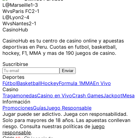
L
@
Marseille
1-3
W
vs
Paris FC
2-1
L
@
Lyon
2-4
W
vs
Nantes
2-1
CasinoHub
CasinoHub es tu centro de casino online y apuestas
deportivas en Peru. Cuotas en futbol, basketball,
hockey, F1, MMA y mas de 190 juegos de casino.
Suscribirse
Enviar
Deportes
Fútbol
Basketball
Hockey
Formula 1
MMA
En Vivo
Casino
Tragamonedas
Casino en Vivo
Crash Games
Jackpot
Mesa
Información
Promociones
Guías
Juego Responsable
Jugar puede ser adictivo. Juega con responsabilidad.
Solo para mayores de 18 años. Las apuestas conllevan
riesgo. Consulta nuestras políticas de
juego
responsable
.