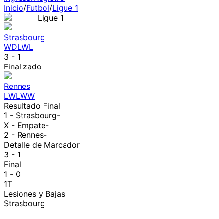
Inicio
/
Futbol
/
Ligue 1
Ligue 1
Strasbourg
W
D
L
W
L
3
-
1
Finalizado
Rennes
L
W
L
W
W
Resultado Final
1 -
Strasbourg
-
X - Empate
-
2 -
Rennes
-
Detalle de Marcador
3 - 1
Final
1 - 0
1T
Lesiones y Bajas
Strasbourg