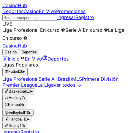
CasinoHub
Deportes
Casino
En Vivo
Promociones
Ingresar
Registro
LIVE
Liga Profesional
En curso
⚽
Serie A
En curso
⚽
La Liga
En curso
⚽
CasinoHub
Casino
Deportes
Inicio
En Vivo
Deportes
Ligas Populares
⚽
Futbol
18
▸
Liga Profesional
Serie A (Brazil)
MLS
Primera División
Premier League
La Liga
Ver todos →
🏀
Basketball
10
▸
🏒
Hockey
7
▸
⚾
Beisbol
4
▸
🏐
Volleyball
10
▸
🤾
Handball
10
▸
🏉
Rugby
10
▸
Ingresar
Registro