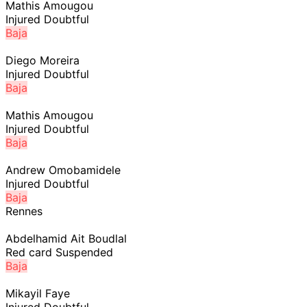
Mathis Amougou
Injured Doubtful
Baja
Diego Moreira
Injured Doubtful
Baja
Mathis Amougou
Injured Doubtful
Baja
Andrew Omobamidele
Injured Doubtful
Baja
Rennes
Abdelhamid Ait Boudlal
Red card Suspended
Baja
Mikayil Faye