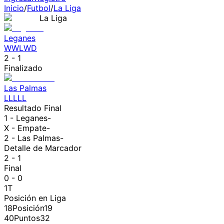
Inicio
/
Futbol
/
La Liga
La Liga
Leganes
W
W
L
W
D
2
-
1
Finalizado
Las Palmas
L
L
L
L
L
Resultado Final
1 -
Leganes
-
X - Empate
-
2 -
Las Palmas
-
Detalle de Marcador
2 - 1
Final
0 - 0
1T
Posición en Liga
18
Posición
19
40
Puntos
32