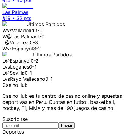
#
18
•
40
pts
Las Palmas
#
19
•
32
pts
Últimos Partidos
W
vs
Valladolid
3-0
W
@
Las Palmas
1-0
L
@
Villarreal
0-3
W
vs
Espanyol
3-2
Últimos Partidos
L
@
Espanyol
0-2
L
vs
Leganes
0-1
L
@
Sevilla
0-1
L
vs
Rayo Vallecano
0-1
CasinoHub
CasinoHub es tu centro de casino online y apuestas
deportivas en Peru. Cuotas en futbol, basketball,
hockey, F1, MMA y mas de 190 juegos de casino.
Suscribirse
Enviar
Deportes