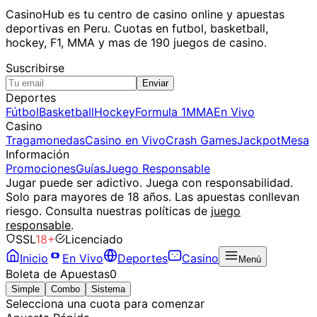
CasinoHub es tu centro de casino online y apuestas
deportivas en Peru. Cuotas en futbol, basketball,
hockey, F1, MMA y mas de 190 juegos de casino.
Suscribirse
Enviar
Deportes
Fútbol
Basketball
Hockey
Formula 1
MMA
En Vivo
Casino
Tragamonedas
Casino en Vivo
Crash Games
Jackpot
Mesa
Información
Promociones
Guías
Juego Responsable
Jugar puede ser adictivo. Juega con responsabilidad.
Solo para mayores de 18 años. Las apuestas conllevan
riesgo. Consulta nuestras políticas de
juego
responsable
.
SSL
18+
Licenciado
Inicio
En Vivo
Deportes
Casino
Menú
Boleta de Apuestas
0
Simple
Combo
Sistema
Selecciona una cuota para comenzar