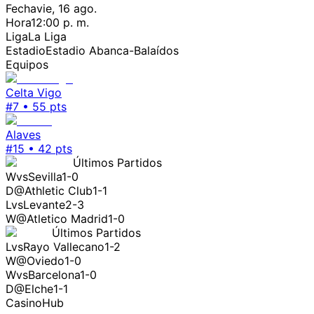
Fecha
vie, 16 ago.
Hora
12:00 p. m.
Liga
La Liga
Estadio
Estadio Abanca-Balaídos
Equipos
Celta Vigo
#
7
•
55
pts
Alaves
#
15
•
42
pts
Últimos Partidos
W
vs
Sevilla
1-0
D
@
Athletic Club
1-1
L
vs
Levante
2-3
W
@
Atletico Madrid
1-0
Últimos Partidos
L
vs
Rayo Vallecano
1-2
W
@
Oviedo
1-0
W
vs
Barcelona
1-0
D
@
Elche
1-1
CasinoHub