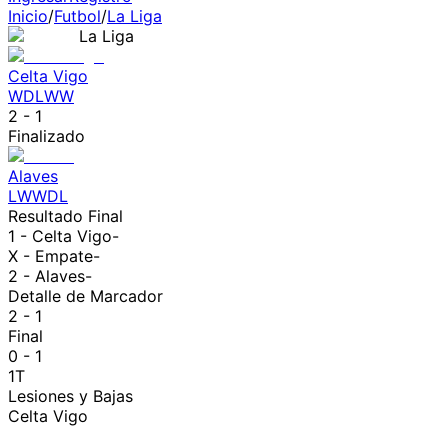
Inicio
/
Futbol
/
La Liga
La Liga
Celta Vigo
W
D
L
W
W
2
-
1
Finalizado
Alaves
L
W
W
D
L
Resultado Final
1 -
Celta Vigo
-
X - Empate
-
2 -
Alaves
-
Detalle de Marcador
2 - 1
Final
0 - 1
1T
Lesiones y Bajas
Celta Vigo