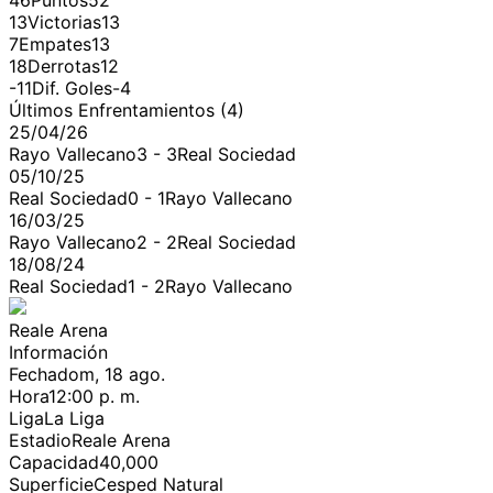
46
Puntos
52
13
Victorias
13
7
Empates
13
18
Derrotas
12
-11
Dif. Goles
-4
Últimos Enfrentamientos (
4
)
25/04/26
Rayo Vallecano
3
-
3
Real Sociedad
05/10/25
Real Sociedad
0
-
1
Rayo Vallecano
16/03/25
Rayo Vallecano
2
-
2
Real Sociedad
18/08/24
Real Sociedad
1
-
2
Rayo Vallecano
Reale Arena
Información
Fecha
dom, 18 ago.
Hora
12:00 p. m.
Liga
La Liga
Estadio
Reale Arena
Capacidad
40,000
Superficie
Cesped Natural