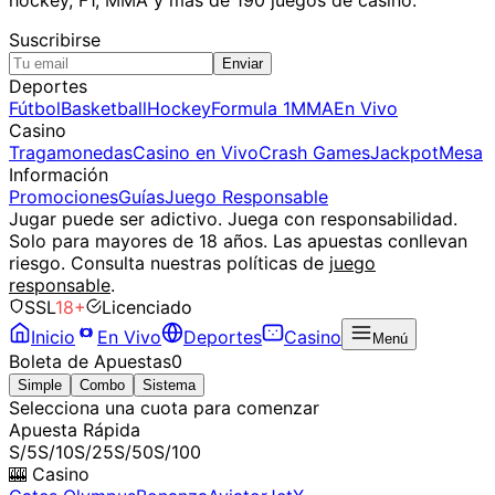
hockey, F1, MMA y mas de 190 juegos de casino.
Suscribirse
Enviar
Deportes
Fútbol
Basketball
Hockey
Formula 1
MMA
En Vivo
Casino
Tragamonedas
Casino en Vivo
Crash Games
Jackpot
Mesa
Información
Promociones
Guías
Juego Responsable
Jugar puede ser adictivo. Juega con responsabilidad.
Solo para mayores de 18 años. Las apuestas conllevan
riesgo. Consulta nuestras políticas de
juego
responsable
.
SSL
18+
Licenciado
Inicio
En Vivo
Deportes
Casino
Menú
Boleta de Apuestas
0
Simple
Combo
Sistema
Selecciona una cuota para comenzar
Apuesta Rápida
S/5
S/10
S/25
S/50
S/100
🎰 Casino