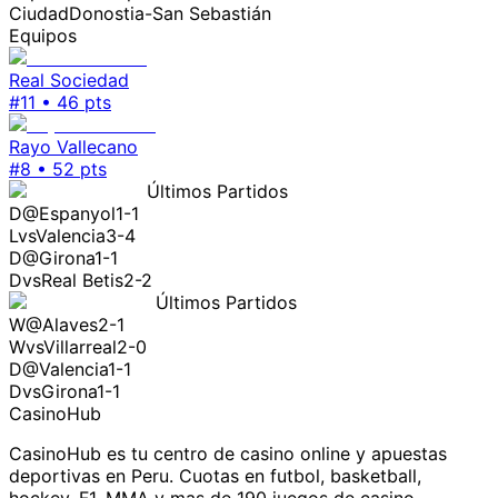
Ciudad
Donostia-San Sebastián
Equipos
Real Sociedad
#
11
•
46
pts
Rayo Vallecano
#
8
•
52
pts
Últimos Partidos
D
@
Espanyol
1-1
L
vs
Valencia
3-4
D
@
Girona
1-1
D
vs
Real Betis
2-2
Últimos Partidos
W
@
Alaves
2-1
W
vs
Villarreal
2-0
D
@
Valencia
1-1
D
vs
Girona
1-1
CasinoHub
CasinoHub es tu centro de casino online y apuestas
deportivas en Peru. Cuotas en futbol, basketball,