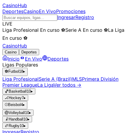
CasinoHub
Deportes
Casino
En Vivo
Promociones
Ingresar
Registro
LIVE
Liga Profesional
En curso
⚽
Serie A
En curso
⚽
La Liga
En curso
⚽
CasinoHub
Casino
Deportes
Inicio
En Vivo
Deportes
Ligas Populares
⚽
Futbol
18
▸
Liga Profesional
Serie A (Brazil)
MLS
Primera División
Premier League
La Liga
Ver todos →
🏀
Basketball
10
▸
🏒
Hockey
7
▸
⚾
Beisbol
4
▸
🏐
Volleyball
10
▸
🤾
Handball
10
▸
🏉
Rugby
10
▸
Ingresar
Registro