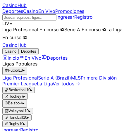
CasinoHub
Deportes
Casino
En Vivo
Promociones
Ingresar
Registro
LIVE
Liga Profesional
En curso
⚽
Serie A
En curso
⚽
La Liga
En curso
⚽
CasinoHub
Casino
Deportes
Inicio
En Vivo
Deportes
Ligas Populares
⚽
Futbol
18
▸
Liga Profesional
Serie A (Brazil)
MLS
Primera División
Premier League
La Liga
Ver todos →
🏀
Basketball
10
▸
🏒
Hockey
7
▸
⚾
Beisbol
4
▸
🏐
Volleyball
10
▸
🤾
Handball
10
▸
🏉
Rugby
10
▸
Ingresar
Registro