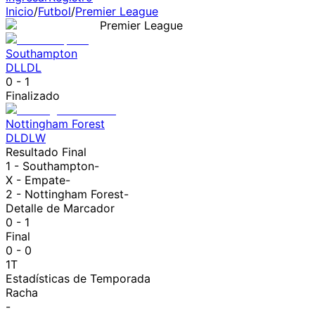
Inicio
/
Futbol
/
Premier League
Premier League
Southampton
D
L
L
D
L
0
-
1
Finalizado
Nottingham Forest
D
L
D
L
W
Resultado Final
1 -
Southampton
-
X - Empate
-
2 -
Nottingham Forest
-
Detalle de Marcador
0 - 1
Final
0 - 0
1T
Estadísticas de Temporada
Racha
-