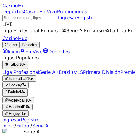
CasinoHub
Deportes
Casino
En Vivo
Promociones
Ingresar
Registro
LIVE
Liga Profesional
En curso
⚽
Serie A
En curso
⚽
La Liga
En
CasinoHub
Casino
Deportes
Inicio
En Vivo
Deportes
Ligas Populares
⚽
Futbol
18
▸
Liga Profesional
Serie A (Brazil)
MLS
Primera División
Premi
🏀
Basketball
10
▸
🏒
Hockey
7
▸
⚾
Beisbol
4
▸
🏐
Volleyball
10
▸
🤾
Handball
10
▸
🏉
Rugby
10
▸
Ingresar
Registro
Inicio
/
Futbol
/
Serie A
Serie A