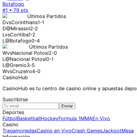
Botafogo
#
1
•
79
pts
Últimos Partidos
D
vs
Corinthians
1-1
D
@
Mirassol
2-2
L
vs
Coritiba
1-2
L
@
Botafogo
0-4
Últimos Partidos
W
vs
Nacional Potosí
2-0
L
@
Nacional Potosí
0-1
L
@
Gremio
3-5
W
vs
Cruzeiro
4-0
CasinoHub
CasinoHub es tu centro de casino online y apuestas depor
Suscribirse
Enviar
Deportes
Fútbol
Basketball
Hockey
Formula 1
MMA
En Vivo
Casino
Tragamonedas
Casino en Vivo
Crash Games
Jackpot
Mesa
Información