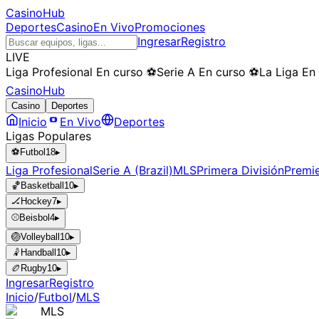
CasinoHub
Deportes
Casino
En Vivo
Promociones
Ingresar
Registro
LIVE
Liga Profesional
En curso
⚽
Serie A
En curso
⚽
La Liga
En
CasinoHub
Casino
Deportes
Inicio
En Vivo
Deportes
Ligas Populares
⚽
Futbol
18
▸
Liga Profesional
Serie A (Brazil)
MLS
Primera División
Premi
🏀
Basketball
10
▸
🏒
Hockey
7
▸
⚾
Beisbol
4
▸
🏐
Volleyball
10
▸
🤾
Handball
10
▸
🏉
Rugby
10
▸
Ingresar
Registro
Inicio
/
Futbol
/
MLS
MLS