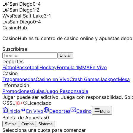
L
@
San Diego
0-4
L
@
San Diego
1-2
W
vs
Real Salt Lake
3-1
L
vs
San Diego
0-4
CasinoHub
CasinoHub es tu centro de casino online y apuestas depor
Suscribirse
Enviar
Deportes
Fútbol
Basketball
Hockey
Formula 1
MMA
En Vivo
Casino
Tragamonedas
Casino en Vivo
Crash Games
Jackpot
Mesa
Información
Promociones
Guías
Juego Responsable
Jugar puede ser adictivo. Juega con responsabilidad. Sol
SSL
18+
Licenciado
Inicio
En Vivo
Deportes
Casino
Menú
Boleta de Apuestas
0
Simple
Combo
Sistema
Selecciona una cuota para comenzar