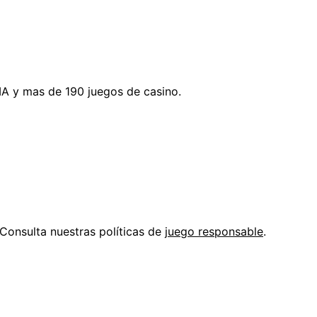
MA y mas de 190 juegos de casino.
Consulta nuestras políticas de
juego responsable
.