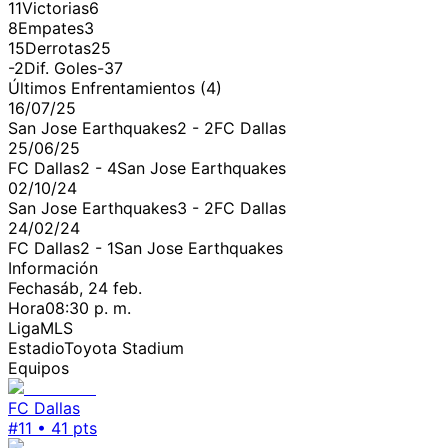
11
Victorias
6
8
Empates
3
15
Derrotas
25
-2
Dif. Goles
-37
Últimos Enfrentamientos (
4
)
16/07/25
San Jose Earthquakes
2
-
2
FC Dallas
25/06/25
FC Dallas
2
-
4
San Jose Earthquakes
02/10/24
San Jose Earthquakes
3
-
2
FC Dallas
24/02/24
FC Dallas
2
-
1
San Jose Earthquakes
Información
Fecha
sáb, 24 feb.
Hora
08:30 p. m.
Liga
MLS
Estadio
Toyota Stadium
Equipos
FC Dallas
#
11
•
41
pts