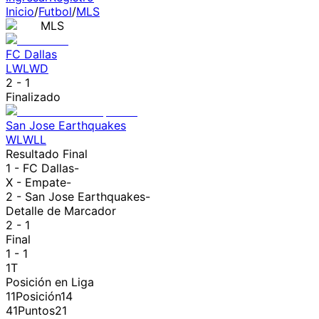
Inicio
/
Futbol
/
MLS
MLS
FC Dallas
L
W
L
W
D
2
-
1
Finalizado
San Jose Earthquakes
W
L
W
L
L
Resultado Final
1 -
FC Dallas
-
X - Empate
-
2 -
San Jose Earthquakes
-
Detalle de Marcador
2 - 1
Final
1 - 1
1T
Posición en Liga
11
Posición
14
41
Puntos
21