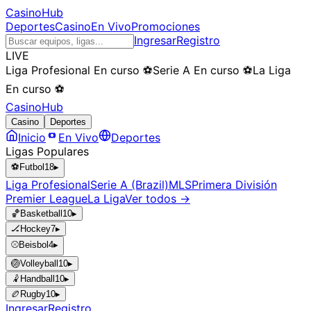
CasinoHub
Deportes
Casino
En Vivo
Promociones
Ingresar
Registro
LIVE
Liga Profesional
En curso
⚽
Serie A
En curso
⚽
La Liga
En curso
⚽
CasinoHub
Casino
Deportes
Inicio
En Vivo
Deportes
Ligas Populares
⚽
Futbol
18
▸
Liga Profesional
Serie A (Brazil)
MLS
Primera División
Premier League
La Liga
Ver todos →
🏀
Basketball
10
▸
🏒
Hockey
7
▸
⚾
Beisbol
4
▸
🏐
Volleyball
10
▸
🤾
Handball
10
▸
🏉
Rugby
10
▸
Ingresar
Registro