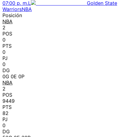
07:00 p. m.
L
Golden State
Warriors
NBA
Posición
NBA
2
POS
0
PTS
0
PJ
0
DG
0
G
0
E
0
P
NBA
2
POS
9449
PTS
82
PJ
0
DG