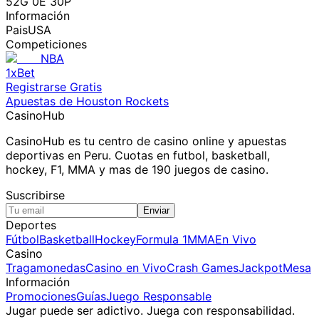
52
G
0
E
30
P
Información
Pais
USA
Competiciones
NBA
1xBet
Registrarse Gratis
Apuestas de
Houston Rockets
CasinoHub
CasinoHub es tu centro de casino online y apuestas
deportivas en Peru. Cuotas en futbol, basketball,
hockey, F1, MMA y mas de 190 juegos de casino.
Suscribirse
Enviar
Deportes
Fútbol
Basketball
Hockey
Formula 1
MMA
En Vivo
Casino
Tragamonedas
Casino en Vivo
Crash Games
Jackpot
Mesa
Información
Promociones
Guías
Juego Responsable
Jugar puede ser adictivo. Juega con responsabilidad.