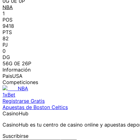
0
G
0
E
0
P
NBA
1
POS
9418
PTS
82
PJ
0
DG
56
G
0
E
26
P
Información
Pais
USA
Competiciones
NBA
1xBet
Registrarse Gratis
Apuestas de
Boston Celtics
CasinoHub
CasinoHub es tu centro de casino online y apuestas depor
Suscribirse