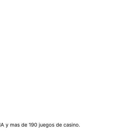
MA y mas de 190 juegos de casino.