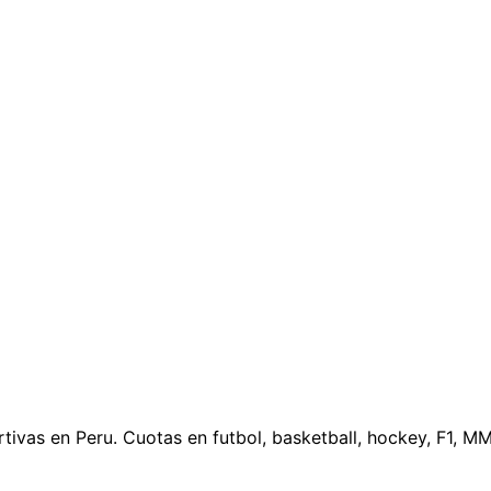
tivas en Peru. Cuotas en futbol, basketball, hockey, F1, M