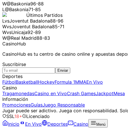
W
@
Baskonia
96-88
L
@
Baskonia
71-85
Últimos Partidos
L
vs
Joventut Badalona
88-96
W
vs
Joventut Badalona
85-71
W
vs
Unicaja
92-89
W
@
Real Madrid
88-83
CasinoHub
CasinoHub es tu centro de casino online y apuestas depor
Suscribirse
Enviar
Deportes
Fútbol
Basketball
Hockey
Formula 1
MMA
En Vivo
Casino
Tragamonedas
Casino en Vivo
Crash Games
Jackpot
Mesa
Información
Promociones
Guías
Juego Responsable
Jugar puede ser adictivo. Juega con responsabilidad. Sol
SSL
18+
Licenciado
Inicio
En Vivo
Deportes
Casino
Menú