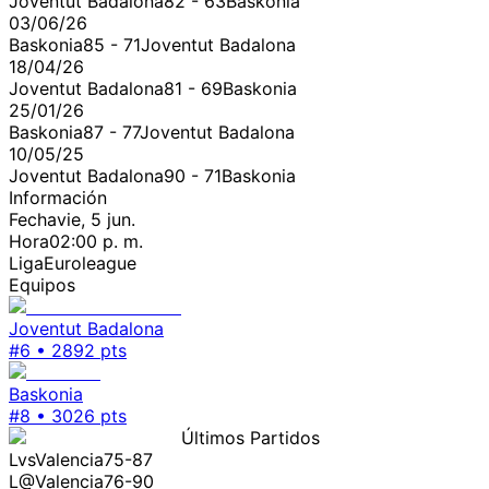
Joventut Badalona
82
-
63
Baskonia
03/06/26
Baskonia
85
-
71
Joventut Badalona
18/04/26
Joventut Badalona
81
-
69
Baskonia
25/01/26
Baskonia
87
-
77
Joventut Badalona
10/05/25
Joventut Badalona
90
-
71
Baskonia
Información
Fecha
vie, 5 jun.
Hora
02:00 p. m.
Liga
Euroleague
Equipos
Joventut Badalona
#
6
•
2892
pts
Baskonia
#
8
•
3026
pts
Últimos Partidos
L
vs
Valencia
75-87
L
@
Valencia
76-90