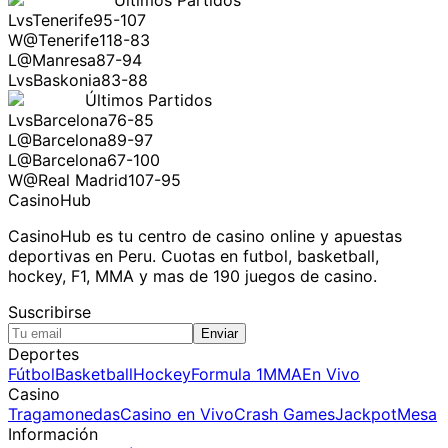
Últimos Partidos
L
vs
Tenerife
95-107
W
@
Tenerife
118-83
L
@
Manresa
87-94
L
vs
Baskonia
83-88
Últimos Partidos
L
vs
Barcelona
76-85
L
@
Barcelona
89-97
L
@
Barcelona
67-100
W
@
Real Madrid
107-95
CasinoHub
CasinoHub es tu centro de casino online y apuestas
deportivas en Peru. Cuotas en futbol, basketball,
hockey, F1, MMA y mas de 190 juegos de casino.
Suscribirse
Enviar
Deportes
Fútbol
Basketball
Hockey
Formula 1
MMA
En Vivo
Casino
Tragamonedas
Casino en Vivo
Crash Games
Jackpot
Mesa
Información