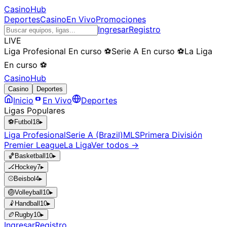
CasinoHub
Deportes
Casino
En Vivo
Promociones
Ingresar
Registro
LIVE
Liga Profesional
En curso
⚽
Serie A
En curso
⚽
La Liga
En curso
⚽
CasinoHub
Casino
Deportes
Inicio
En Vivo
Deportes
Ligas Populares
⚽
Futbol
18
▸
Liga Profesional
Serie A (Brazil)
MLS
Primera División
Premier League
La Liga
Ver todos →
🏀
Basketball
10
▸
🏒
Hockey
7
▸
⚾
Beisbol
4
▸
🏐
Volleyball
10
▸
🤾
Handball
10
▸
🏉
Rugby
10
▸
Ingresar
Registro