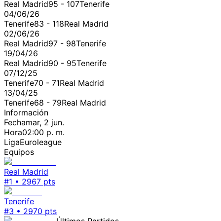
Real Madrid
95
-
107
Tenerife
04/06/26
Tenerife
83
-
118
Real Madrid
02/06/26
Real Madrid
97
-
98
Tenerife
19/04/26
Real Madrid
90
-
95
Tenerife
07/12/25
Tenerife
70
-
71
Real Madrid
13/04/25
Tenerife
68
-
79
Real Madrid
Información
Fecha
mar, 2 jun.
Hora
02:00 p. m.
Liga
Euroleague
Equipos
Real Madrid
#
1
•
2967
pts
Tenerife
#
3
•
2970
pts