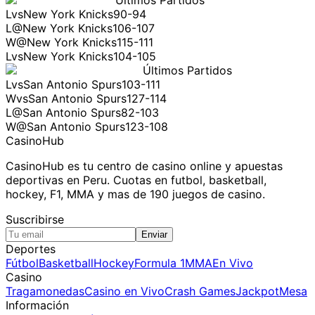
Últimos Partidos
L
vs
New York Knicks
90-94
L
@
New York Knicks
106-107
W
@
New York Knicks
115-111
L
vs
New York Knicks
104-105
Últimos Partidos
L
vs
San Antonio Spurs
103-111
W
vs
San Antonio Spurs
127-114
L
@
San Antonio Spurs
82-103
W
@
San Antonio Spurs
123-108
CasinoHub
CasinoHub es tu centro de casino online y apuestas
deportivas en Peru. Cuotas en futbol, basketball,
hockey, F1, MMA y mas de 190 juegos de casino.
Suscribirse
Enviar
Deportes
Fútbol
Basketball
Hockey
Formula 1
MMA
En Vivo
Casino
Tragamonedas
Casino en Vivo
Crash Games
Jackpot
Mesa
Información