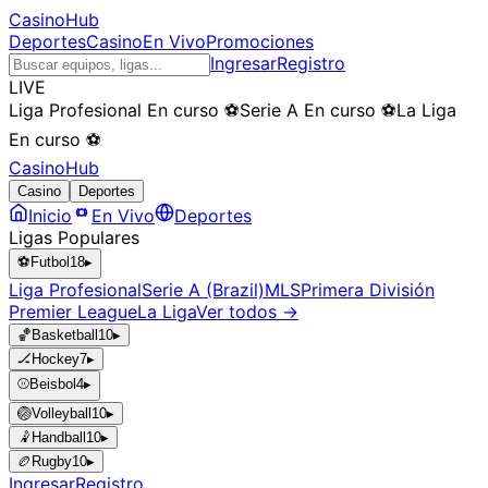
CasinoHub
Deportes
Casino
En Vivo
Promociones
Ingresar
Registro
LIVE
Liga Profesional
En curso
⚽
Serie A
En curso
⚽
La Liga
En curso
⚽
CasinoHub
Casino
Deportes
Inicio
En Vivo
Deportes
Ligas Populares
⚽
Futbol
18
▸
Liga Profesional
Serie A (Brazil)
MLS
Primera División
Premier League
La Liga
Ver todos →
🏀
Basketball
10
▸
🏒
Hockey
7
▸
⚾
Beisbol
4
▸
🏐
Volleyball
10
▸
🤾
Handball
10
▸
🏉
Rugby
10
▸
Ingresar
Registro