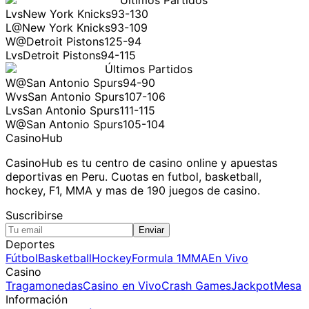
Últimos Partidos
L
vs
New York Knicks
93-130
L
@
New York Knicks
93-109
W
@
Detroit Pistons
125-94
L
vs
Detroit Pistons
94-115
Últimos Partidos
W
@
San Antonio Spurs
94-90
W
vs
San Antonio Spurs
107-106
L
vs
San Antonio Spurs
111-115
W
@
San Antonio Spurs
105-104
CasinoHub
CasinoHub es tu centro de casino online y apuestas
deportivas en Peru. Cuotas en futbol, basketball,
hockey, F1, MMA y mas de 190 juegos de casino.
Suscribirse
Enviar
Deportes
Fútbol
Basketball
Hockey
Formula 1
MMA
En Vivo
Casino
Tragamonedas
Casino en Vivo
Crash Games
Jackpot
Mesa
Información