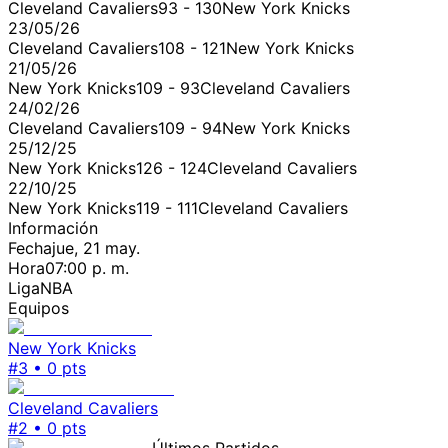
Cleveland Cavaliers
93
-
130
New York Knicks
23/05/26
Cleveland Cavaliers
108
-
121
New York Knicks
21/05/26
New York Knicks
109
-
93
Cleveland Cavaliers
24/02/26
Cleveland Cavaliers
109
-
94
New York Knicks
25/12/25
New York Knicks
126
-
124
Cleveland Cavaliers
22/10/25
New York Knicks
119
-
111
Cleveland Cavaliers
Información
Fecha
jue, 21 may.
Hora
07:00 p. m.
Liga
NBA
Equipos
New York Knicks
#
3
•
0
pts
Cleveland Cavaliers
#
2
•
0
pts