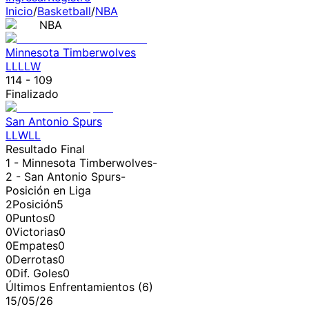
Inicio
/
Basketball
/
NBA
NBA
Minnesota Timberwolves
L
L
L
L
W
114
-
109
Finalizado
San Antonio Spurs
L
L
W
L
L
Resultado Final
1 -
Minnesota Timberwolves
-
2 -
San Antonio Spurs
-
Posición en Liga
2
Posición
5
0
Puntos
0
0
Victorias
0
0
Empates
0
0
Derrotas
0
0
Dif. Goles
0
Últimos Enfrentamientos (
6
)
15/05/26