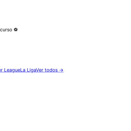
 curso
⚽
er League
La Liga
Ver todos →