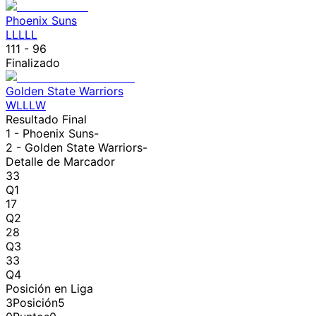
Phoenix Suns
L
L
L
L
L
111
-
96
Finalizado
Golden State Warriors
W
L
L
L
W
Resultado Final
1 -
Phoenix Suns
-
2 -
Golden State Warriors
-
Detalle de Marcador
33
Q1
17
Q2
28
Q3
33
Q4
Posición en Liga
3
Posición
5