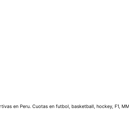
tivas en Peru. Cuotas en futbol, basketball, hockey, F1, M