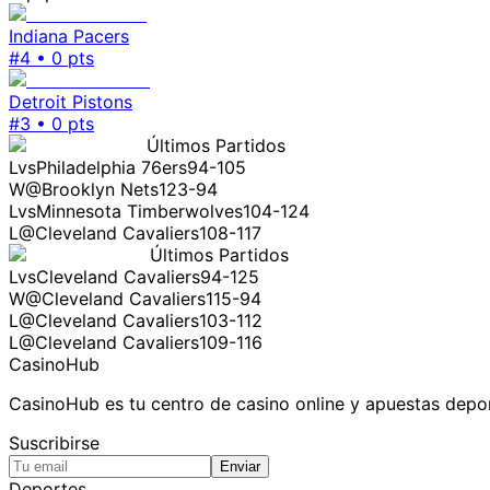
Indiana Pacers
#
4
•
0
pts
Detroit Pistons
#
3
•
0
pts
Últimos Partidos
L
vs
Philadelphia 76ers
94-105
W
@
Brooklyn Nets
123-94
L
vs
Minnesota Timberwolves
104-124
L
@
Cleveland Cavaliers
108-117
Últimos Partidos
L
vs
Cleveland Cavaliers
94-125
W
@
Cleveland Cavaliers
115-94
L
@
Cleveland Cavaliers
103-112
L
@
Cleveland Cavaliers
109-116
CasinoHub
CasinoHub es tu centro de casino online y apuestas depor
Suscribirse
Enviar
Deportes