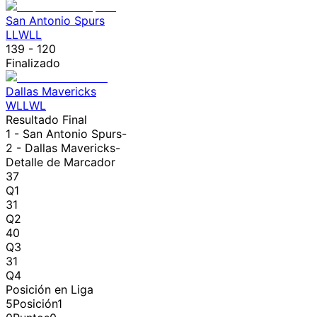
San Antonio Spurs
L
L
W
L
L
139
-
120
Finalizado
Dallas Mavericks
W
L
L
W
L
Resultado Final
1 -
San Antonio Spurs
-
2 -
Dallas Mavericks
-
Detalle de Marcador
37
Q1
31
Q2
40
Q3
31
Q4
Posición en Liga
5
Posición
1