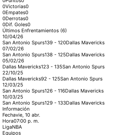
0
Puntos
0
0
Victorias
0
0
Empates
0
0
Derrotas
0
0
Dif. Goles
0
Últimos Enfrentamientos (
6
)
10/04/26
San Antonio Spurs
139
-
120
Dallas Mavericks
07/02/26
San Antonio Spurs
138
-
125
Dallas Mavericks
05/02/26
Dallas Mavericks
123
-
135
San Antonio Spurs
22/10/25
Dallas Mavericks
92
-
125
San Antonio Spurs
12/03/25
San Antonio Spurs
126
-
116
Dallas Mavericks
10/03/25
San Antonio Spurs
129
-
133
Dallas Mavericks
Información
Fecha
vie, 10 abr.
Hora
07:00 p. m.
Liga
NBA
Equipos