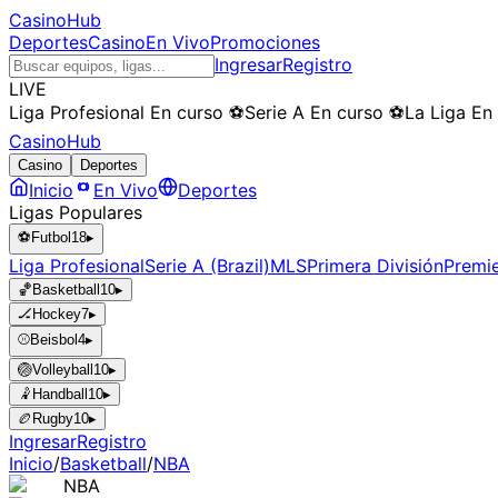
CasinoHub
Deportes
Casino
En Vivo
Promociones
Ingresar
Registro
LIVE
Liga Profesional
En curso
⚽
Serie A
En curso
⚽
La Liga
En
CasinoHub
Casino
Deportes
Inicio
En Vivo
Deportes
Ligas Populares
⚽
Futbol
18
▸
Liga Profesional
Serie A (Brazil)
MLS
Primera División
Premi
🏀
Basketball
10
▸
🏒
Hockey
7
▸
⚾
Beisbol
4
▸
🏐
Volleyball
10
▸
🤾
Handball
10
▸
🏉
Rugby
10
▸
Ingresar
Registro
Inicio
/
Basketball
/
NBA
NBA