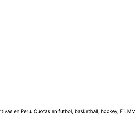
tivas en Peru. Cuotas en futbol, basketball, hockey, F1, M