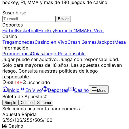
hockey, F1, MMA y mas de 190 juegos de casino.
Suscribirse
Enviar
Deportes
Fútbol
Basketball
Hockey
Formula 1
MMA
En Vivo
Casino
Tragamonedas
Casino en Vivo
Crash Games
Jackpot
Mesa
Información
Promociones
Guías
Juego Responsable
Jugar puede ser adictivo. Juega con responsabilidad.
Solo para mayores de 18 años. Las apuestas conllevan
riesgo. Consulta nuestras políticas de
juego
responsable
.
SSL
18+
Licenciado
Inicio
En Vivo
Deportes
Casino
Menú
Boleta de Apuestas
0
Simple
Combo
Sistema
Selecciona una cuota para comenzar
Apuesta Rápida
S/5
S/10
S/25
S/50
S/100
🎰 Casino