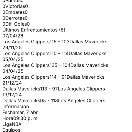
0
Puntos
0
0
Victorias
0
0
Empates
0
0
Derrotas
0
0
Dif. Goles
0
Últimos Enfrentamientos (
6
)
07/04/26
Los Angeles Clippers
116
-
103
Dallas Mavericks
29/11/25
Los Angeles Clippers
110
-
114
Dallas Mavericks
05/04/25
Los Angeles Clippers
135
-
104
Dallas Mavericks
04/04/25
Los Angeles Clippers
114
-
91
Dallas Mavericks
21/12/24
Dallas Mavericks
113
-
97
Los Angeles Clippers
19/12/24
Dallas Mavericks
95
-
118
Los Angeles Clippers
Información
Fecha
mar, 7 abr.
Hora
09:30 p. m.
Liga
NBA
Equipos