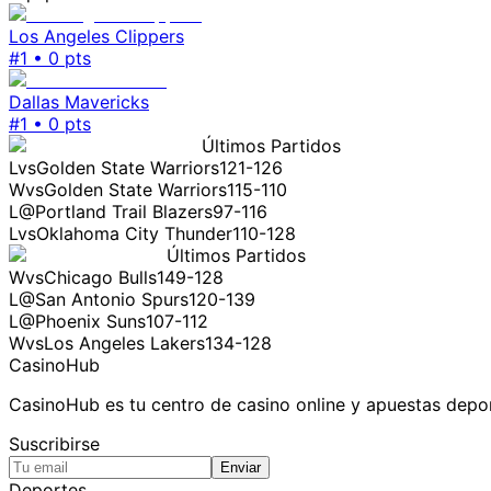
Los Angeles Clippers
#
1
•
0
pts
Dallas Mavericks
#
1
•
0
pts
Últimos Partidos
L
vs
Golden State Warriors
121-126
W
vs
Golden State Warriors
115-110
L
@
Portland Trail Blazers
97-116
L
vs
Oklahoma City Thunder
110-128
Últimos Partidos
W
vs
Chicago Bulls
149-128
L
@
San Antonio Spurs
120-139
L
@
Phoenix Suns
107-112
W
vs
Los Angeles Lakers
134-128
CasinoHub
CasinoHub es tu centro de casino online y apuestas depor
Suscribirse
Enviar
Deportes