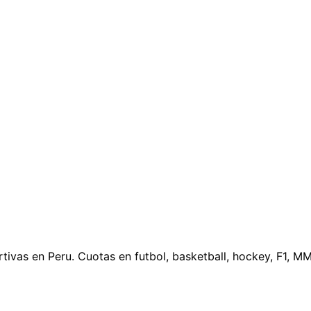
tivas en Peru. Cuotas en futbol, basketball, hockey, F1, M