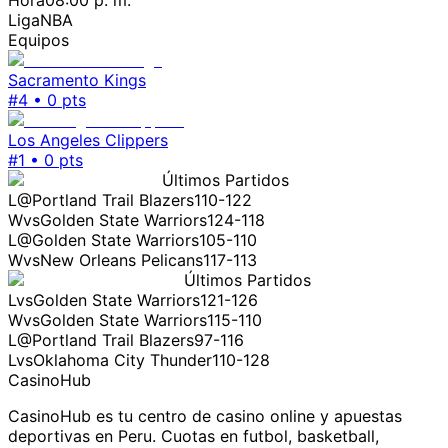
Hora
08:00 p. m.
Liga
NBA
Equipos
Sacramento Kings
#
4
•
0
pts
Los Angeles Clippers
#
1
•
0
pts
Últimos Partidos
L
@
Portland Trail Blazers
110-122
W
vs
Golden State Warriors
124-118
L
@
Golden State Warriors
105-110
W
vs
New Orleans Pelicans
117-113
Últimos Partidos
L
vs
Golden State Warriors
121-126
W
vs
Golden State Warriors
115-110
L
@
Portland Trail Blazers
97-116
L
vs
Oklahoma City Thunder
110-128
CasinoHub
CasinoHub es tu centro de casino online y apuestas
deportivas en Peru. Cuotas en futbol, basketball,