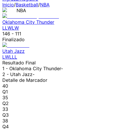
Inicio
/
Basketball
/
NBA
NBA
Oklahoma City Thunder
L
L
W
L
W
146
-
111
Finalizado
Utah Jazz
L
W
L
L
L
Resultado Final
1 -
Oklahoma City Thunder
-
2 -
Utah Jazz
-
Detalle de Marcador
40
Q1
35
Q2
33
Q3
38
Q4