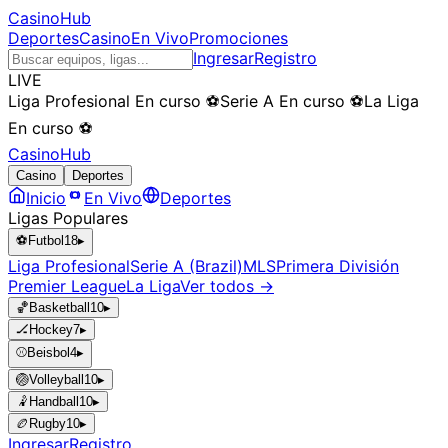
CasinoHub
Deportes
Casino
En Vivo
Promociones
Ingresar
Registro
LIVE
Liga Profesional
En curso
⚽
Serie A
En curso
⚽
La Liga
En curso
⚽
CasinoHub
Casino
Deportes
Inicio
En Vivo
Deportes
Ligas Populares
⚽
Futbol
18
▸
Liga Profesional
Serie A (Brazil)
MLS
Primera División
Premier League
La Liga
Ver todos →
🏀
Basketball
10
▸
🏒
Hockey
7
▸
⚾
Beisbol
4
▸
🏐
Volleyball
10
▸
🤾
Handball
10
▸
🏉
Rugby
10
▸
Ingresar
Registro