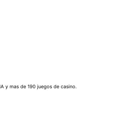
MA y mas de 190 juegos de casino.