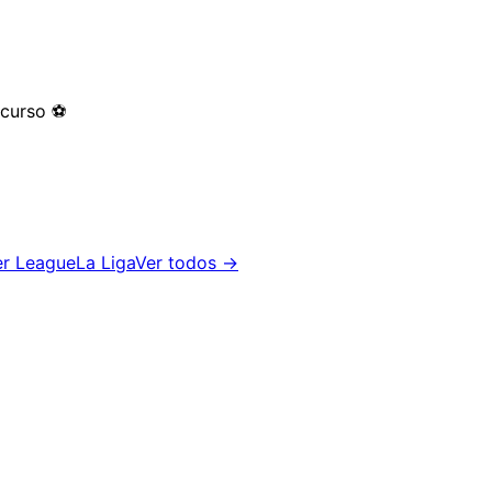
 curso
⚽
er League
La Liga
Ver todos →