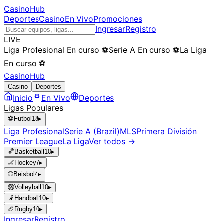
CasinoHub
Deportes
Casino
En Vivo
Promociones
Ingresar
Registro
LIVE
Liga Profesional
En curso
⚽
Serie A
En curso
⚽
La Liga
En curso
⚽
CasinoHub
Casino
Deportes
Inicio
En Vivo
Deportes
Ligas Populares
⚽
Futbol
18
▸
Liga Profesional
Serie A (Brazil)
MLS
Primera División
Premier League
La Liga
Ver todos →
🏀
Basketball
10
▸
🏒
Hockey
7
▸
⚾
Beisbol
4
▸
🏐
Volleyball
10
▸
🤾
Handball
10
▸
🏉
Rugby
10
▸
Ingresar
Registro