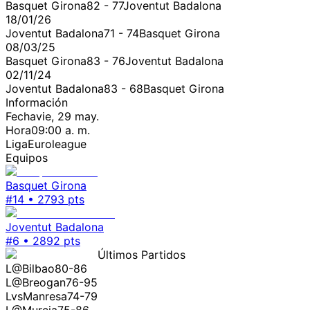
Basquet Girona
82
-
77
Joventut Badalona
18/01/26
Joventut Badalona
71
-
74
Basquet Girona
08/03/25
Basquet Girona
83
-
76
Joventut Badalona
02/11/24
Joventut Badalona
83
-
68
Basquet Girona
Información
Fecha
vie, 29 may.
Hora
09:00 a. m.
Liga
Euroleague
Equipos
Basquet Girona
#
14
•
2793
pts
Joventut Badalona
#
6
•
2892
pts
Últimos Partidos
L
@
Bilbao
80-86
L
@
Breogan
76-95
L
vs
Manresa
74-79