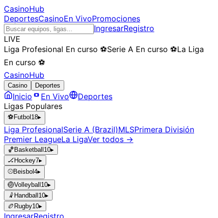
CasinoHub
Deportes
Casino
En Vivo
Promociones
Ingresar
Registro
LIVE
Liga Profesional
En curso
⚽
Serie A
En curso
⚽
La Liga
En curso
⚽
CasinoHub
Casino
Deportes
Inicio
En Vivo
Deportes
Ligas Populares
⚽
Futbol
18
▸
Liga Profesional
Serie A (Brazil)
MLS
Primera División
Premier League
La Liga
Ver todos →
🏀
Basketball
10
▸
🏒
Hockey
7
▸
⚾
Beisbol
4
▸
🏐
Volleyball
10
▸
🤾
Handball
10
▸
🏉
Rugby
10
▸
Ingresar
Registro