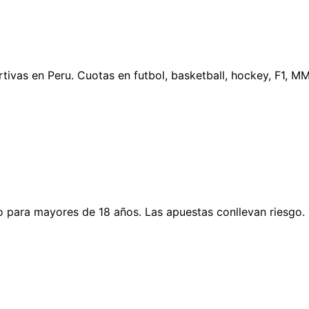
tivas en Peru. Cuotas en futbol, basketball, hockey, F1, M
o para mayores de 18 años. Las apuestas conllevan riesgo. 