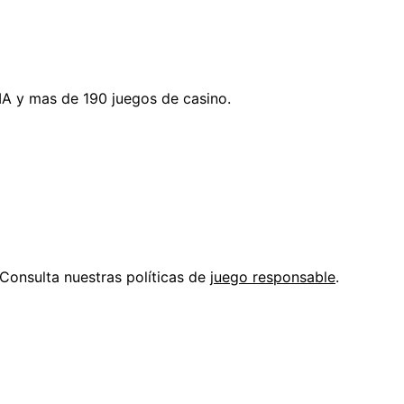
MA y mas de 190 juegos de casino.
Consulta nuestras políticas de
juego responsable
.