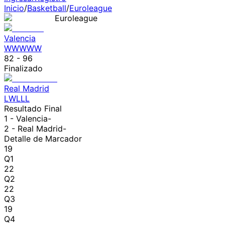
Inicio
/
Basketball
/
Euroleague
Euroleague
Valencia
W
W
W
W
W
82
-
96
Finalizado
Real Madrid
L
W
L
L
L
Resultado Final
1 -
Valencia
-
2 -
Real Madrid
-
Detalle de Marcador
19
Q1
22
Q2
22
Q3
19
Q4