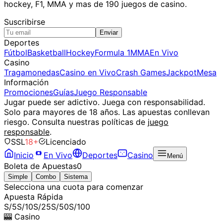
hockey, F1, MMA y mas de 190 juegos de casino.
Suscribirse
Enviar
Deportes
Fútbol
Basketball
Hockey
Formula 1
MMA
En Vivo
Casino
Tragamonedas
Casino en Vivo
Crash Games
Jackpot
Mesa
Información
Promociones
Guías
Juego Responsable
Jugar puede ser adictivo. Juega con responsabilidad.
Solo para mayores de 18 años. Las apuestas conllevan
riesgo. Consulta nuestras políticas de
juego
responsable
.
SSL
18+
Licenciado
Inicio
En Vivo
Deportes
Casino
Menú
Boleta de Apuestas
0
Simple
Combo
Sistema
Selecciona una cuota para comenzar
Apuesta Rápida
S/5
S/10
S/25
S/50
S/100
🎰 Casino