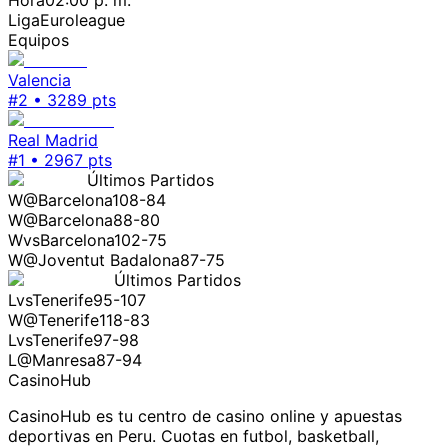
Hora
02:00 p. m.
Liga
Euroleague
Equipos
Valencia
#
2
•
3289
pts
Real Madrid
#
1
•
2967
pts
Últimos Partidos
W
@
Barcelona
108-84
W
@
Barcelona
88-80
W
vs
Barcelona
102-75
W
@
Joventut Badalona
87-75
Últimos Partidos
L
vs
Tenerife
95-107
W
@
Tenerife
118-83
L
vs
Tenerife
97-98
L
@
Manresa
87-94
CasinoHub
CasinoHub es tu centro de casino online y apuestas
deportivas en Peru. Cuotas en futbol, basketball,