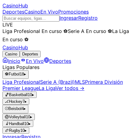
CasinoHub
Deportes
Casino
En Vivo
Promociones
Ingresar
Registro
LIVE
Liga Profesional
En curso
⚽
Serie A
En curso
⚽
La Liga
En curso
⚽
CasinoHub
Casino
Deportes
Inicio
En Vivo
Deportes
Ligas Populares
⚽
Futbol
18
▸
Liga Profesional
Serie A (Brazil)
MLS
Primera División
Premier League
La Liga
Ver todos →
🏀
Basketball
10
▸
🏒
Hockey
7
▸
⚾
Beisbol
4
▸
🏐
Volleyball
10
▸
🤾
Handball
10
▸
🏉
Rugby
10
▸
Ingresar
Registro