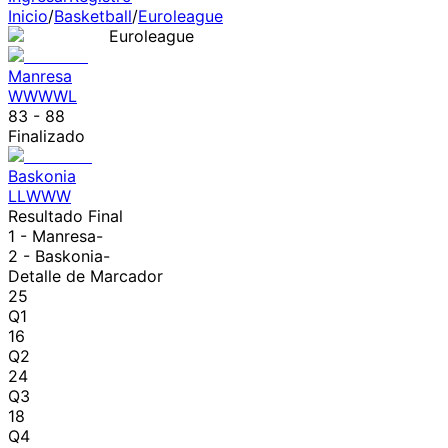
Inicio
/
Basketball
/
Euroleague
Euroleague
Manresa
W
W
W
W
L
83
-
88
Finalizado
Baskonia
L
L
W
W
W
Resultado Final
1 -
Manresa
-
2 -
Baskonia
-
Detalle de Marcador
25
Q1
16
Q2
24
Q3
18
Q4