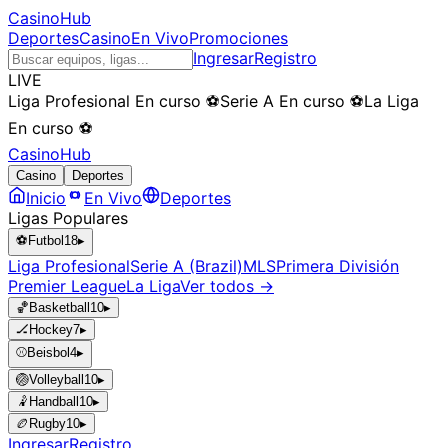
CasinoHub
Deportes
Casino
En Vivo
Promociones
Ingresar
Registro
LIVE
Liga Profesional
En curso
⚽
Serie A
En curso
⚽
La Liga
En curso
⚽
CasinoHub
Casino
Deportes
Inicio
En Vivo
Deportes
Ligas Populares
⚽
Futbol
18
▸
Liga Profesional
Serie A (Brazil)
MLS
Primera División
Premier League
La Liga
Ver todos →
🏀
Basketball
10
▸
🏒
Hockey
7
▸
⚾
Beisbol
4
▸
🏐
Volleyball
10
▸
🤾
Handball
10
▸
🏉
Rugby
10
▸
Ingresar
Registro