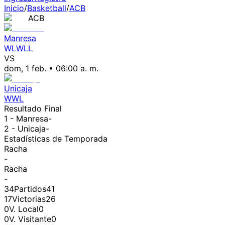
Inicio
/
Basketball
/
ACB
ACB
Manresa
W
L
W
L
L
VS
dom, 1 feb.
•
06:00 a. m.
Unicaja
W
W
L
Resultado Final
1 -
Manresa
-
2 -
Unicaja
-
Estadísticas de Temporada
Racha
-
Racha
-
34
Partidos
41
17
Victorias
26
0
V. Local
0
0
V. Visitante
0