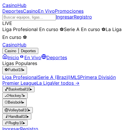
CasinoHub
Deportes
Casino
En Vivo
Promociones
Ingresar
Registro
LIVE
Liga Profesional
En curso
⚽
Serie A
En curso
⚽
La Liga
En curso
⚽
CasinoHub
Casino
Deportes
Inicio
En Vivo
Deportes
Ligas Populares
⚽
Futbol
18
▸
Liga Profesional
Serie A (Brazil)
MLS
Primera División
Premier League
La Liga
Ver todos →
🏀
Basketball
10
▸
🏒
Hockey
7
▸
⚾
Beisbol
4
▸
🏐
Volleyball
10
▸
🤾
Handball
10
▸
🏉
Rugby
10
▸
Ingresar
Registro