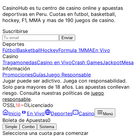
CasinoHub es tu centro de casino online y apuestas
deportivas en Peru. Cuotas en futbol, basketball,
hockey, F1, MMA y mas de 190 juegos de casino.
Suscribirse
Enviar
Deportes
Fútbol
Basketball
Hockey
Formula 1
MMA
En Vivo
Casino
Tragamonedas
Casino en Vivo
Crash Games
Jackpot
Mesa
Información
Promociones
Guías
Juego Responsable
Jugar puede ser adictivo. Juega con responsabilidad.
Solo para mayores de 18 años. Las apuestas conllevan
riesgo. Consulta nuestras políticas de
juego
responsable
.
SSL
18+
Licenciado
Inicio
En Vivo
Deportes
Casino
Menú
Boleta de Apuestas
0
Simple
Combo
Sistema
Selecciona una cuota para comenzar