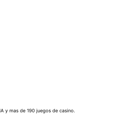
MA y mas de 190 juegos de casino.