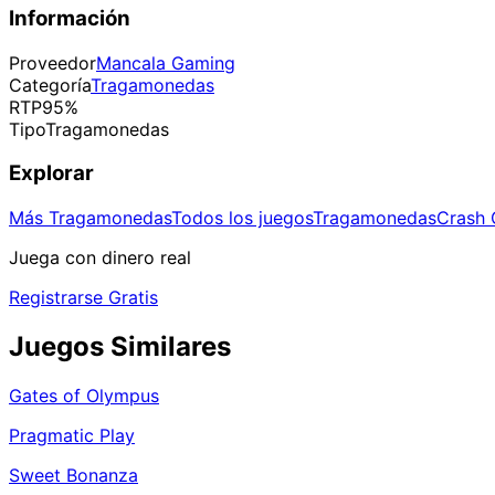
Información
Proveedor
Mancala Gaming
Categoría
Tragamonedas
RTP
95
%
Tipo
Tragamonedas
Explorar
Más
Tragamonedas
Todos los juegos
Tragamonedas
Crash
Juega con dinero real
Registrarse Gratis
Juegos Similares
Gates of Olympus
Pragmatic Play
Sweet Bonanza