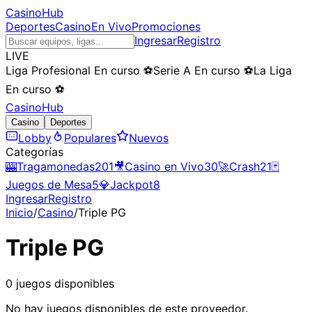
CasinoHub
Deportes
Casino
En Vivo
Promociones
Ingresar
Registro
LIVE
Liga Profesional
En curso
⚽
Serie A
En curso
⚽
La Liga
En curso
⚽
CasinoHub
Casino
Deportes
Lobby
Populares
Nuevos
Categorías
🎰
Tragamonedas
201
🎥
Casino en Vivo
30
🚀
Crash
21
🃏
Juegos de Mesa
5
💎
Jackpot
8
Ingresar
Registro
Inicio
/
Casino
/
Triple PG
Triple PG
0
juegos disponibles
No hay juegos disponibles de este proveedor.