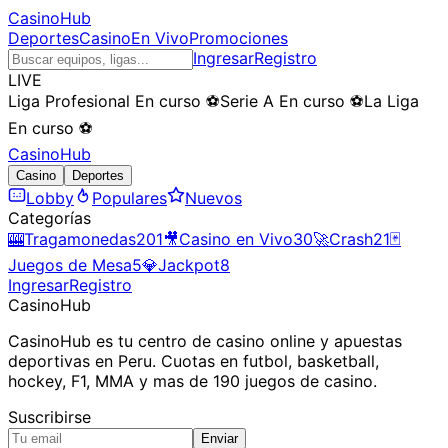
CasinoHub
Deportes
Casino
En Vivo
Promociones
Ingresar
Registro
LIVE
Liga Profesional
En curso
⚽
Serie A
En curso
⚽
La Liga
En curso
⚽
CasinoHub
Casino
Deportes
Lobby
Populares
Nuevos
Categorías
🎰
Tragamonedas
201
🎥
Casino en Vivo
30
🚀
Crash
21
🃏
Juegos de Mesa
5
💎
Jackpot
8
Ingresar
Registro
CasinoHub
CasinoHub es tu centro de casino online y apuestas
deportivas en Peru. Cuotas en futbol, basketball,
hockey, F1, MMA y mas de 190 juegos de casino.
Suscribirse
Enviar