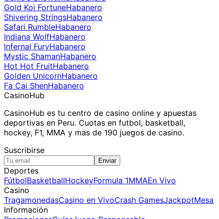
Gold Koi Fortune
Habanero
Shivering Strings
Habanero
Safari Rumble
Habanero
Indiana Wolf
Habanero
Infernal Fury
Habanero
Mystic Shaman
Habanero
Hot Hot Fruit
Habanero
Golden Unicorn
Habanero
Fa Cai Shen
Habanero
CasinoHub
CasinoHub es tu centro de casino online y apuestas
deportivas en Peru. Cuotas en futbol, basketball,
hockey, F1, MMA y mas de 190 juegos de casino.
Suscribirse
Enviar
Deportes
Fútbol
Basketball
Hockey
Formula 1
MMA
En Vivo
Casino
Tragamonedas
Casino en Vivo
Crash Games
Jackpot
Mesa
Información