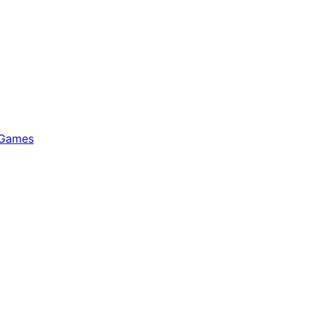
 Games