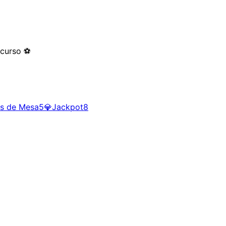
 curso
⚽
s de Mesa
5
💎
Jackpot
8