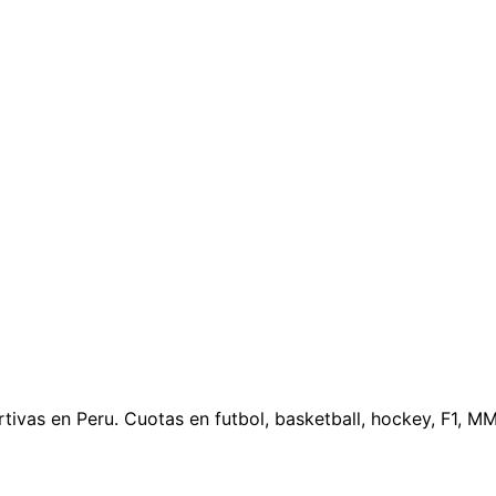
tivas en Peru. Cuotas en futbol, basketball, hockey, F1, M