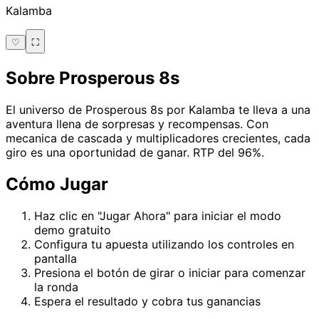
Kalamba
♡
⛶
Sobre
Prosperous 8s
El universo de Prosperous 8s por Kalamba te lleva a una
aventura llena de sorpresas y recompensas. Con
mecanica de cascada y multiplicadores crecientes, cada
giro es una oportunidad de ganar. RTP del 96%.
Cómo Jugar
Haz clic en "Jugar Ahora" para iniciar el modo
demo gratuito
Configura tu apuesta utilizando los controles en
pantalla
Presiona el botón de girar o iniciar para comenzar
la ronda
Espera el resultado y cobra tus ganancias