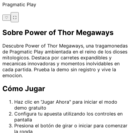
Pragmatic Play
♡
⛶
Sobre
Power of Thor Megaways
Descubre Power of Thor Megaways, una tragamonedas
de Pragmatic Play ambientada en el reino de los dioses
mitologicos. Destaca por carretes expandibles y
mecanicas innovadoras y momentos inolvidables en
cada partida. Prueba la demo sin registro y vive la
emocion.
Cómo Jugar
Haz clic en "Jugar Ahora" para iniciar el modo
demo gratuito
Configura tu apuesta utilizando los controles en
pantalla
Presiona el botón de girar o iniciar para comenzar
la ronda