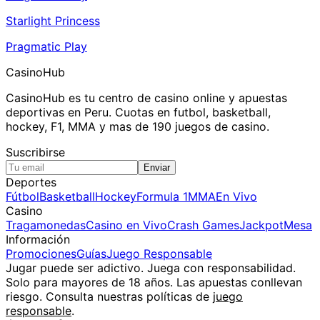
Starlight Princess
Pragmatic Play
CasinoHub
CasinoHub es tu centro de casino online y apuestas
deportivas en Peru. Cuotas en futbol, basketball,
hockey, F1, MMA y mas de 190 juegos de casino.
Suscribirse
Enviar
Deportes
Fútbol
Basketball
Hockey
Formula 1
MMA
En Vivo
Casino
Tragamonedas
Casino en Vivo
Crash Games
Jackpot
Mesa
Información
Promociones
Guías
Juego Responsable
Jugar puede ser adictivo. Juega con responsabilidad.
Solo para mayores de 18 años. Las apuestas conllevan
riesgo. Consulta nuestras políticas de
juego
responsable
.