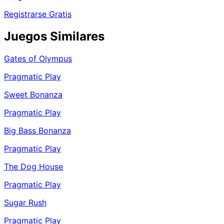
Registrarse Gratis
Juegos Similares
Gates of Olympus
Pragmatic Play
Sweet Bonanza
Pragmatic Play
Big Bass Bonanza
Pragmatic Play
The Dog House
Pragmatic Play
Sugar Rush
Pragmatic Play