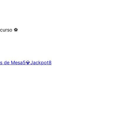
 curso
⚽
s de Mesa
5
💎
Jackpot
8