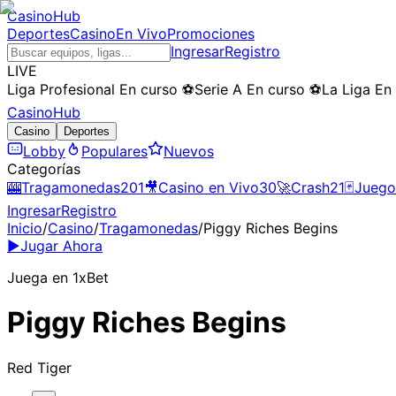
CasinoHub
Deportes
Casino
En Vivo
Promociones
Ingresar
Registro
LIVE
Liga Profesional
En curso
⚽
Serie A
En curso
⚽
La Liga
En
CasinoHub
Casino
Deportes
Lobby
Populares
Nuevos
Categorías
🎰
Tragamonedas
201
🎥
Casino en Vivo
30
🚀
Crash
21
🃏
Juego
Ingresar
Registro
Inicio
/
Casino
/
Tragamonedas
/
Piggy Riches Begins
▶
Jugar Ahora
Juega en
1xBet
Piggy Riches Begins
Red Tiger