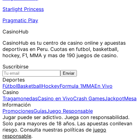
Starlight Princess
Pragmatic Play
CasinoHub
CasinoHub es tu centro de casino online y apuestas
deportivas en Peru. Cuotas en futbol, basketball,
hockey, F1, MMA y mas de 190 juegos de casino.
Suscribirse
Enviar
Deportes
Fútbol
Basketball
Hockey
Formula 1
MMA
En Vivo
Casino
Tragamonedas
Casino en Vivo
Crash Games
Jackpot
Mesa
Información
Promociones
Guías
Juego Responsable
Jugar puede ser adictivo. Juega con responsabilidad.
Solo para mayores de 18 años. Las apuestas conllevan
riesgo. Consulta nuestras políticas de
juego
responsable
.