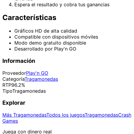
Espera el resultado y cobra tus ganancias
Características
Gráficos HD de alta calidad
Compatible con dispositivos móviles
Modo demo gratuito disponible
Desarrollado por
Play'n GO
Información
Proveedor
Play'n GO
Categoría
Tragamonedas
RTP
96.2
%
Tipo
Tragamonedas
Explorar
Más
Tragamonedas
Todos los juegos
Tragamonedas
Crash
Games
Juega con dinero real