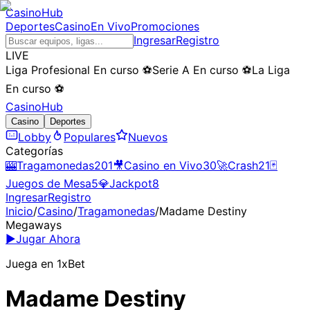
CasinoHub
Deportes
Casino
En Vivo
Promociones
Ingresar
Registro
LIVE
Liga Profesional
En curso
⚽
Serie A
En curso
⚽
La Liga
En curso
⚽
CasinoHub
Casino
Deportes
Lobby
Populares
Nuevos
Categorías
🎰
Tragamonedas
201
🎥
Casino en Vivo
30
🚀
Crash
21
🃏
Juegos de Mesa
5
💎
Jackpot
8
Ingresar
Registro
Inicio
/
Casino
/
Tragamonedas
/
Madame Destiny
Megaways
▶
Jugar Ahora
Juega en
1xBet
Madame Destiny