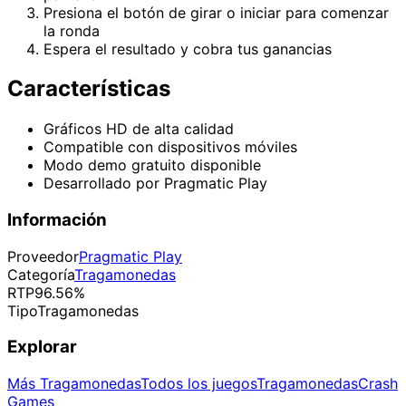
Presiona el botón de girar o iniciar para comenzar
la ronda
Espera el resultado y cobra tus ganancias
Características
Gráficos HD de alta calidad
Compatible con dispositivos móviles
Modo demo gratuito disponible
Desarrollado por
Pragmatic Play
Información
Proveedor
Pragmatic Play
Categoría
Tragamonedas
RTP
96.56
%
Tipo
Tragamonedas
Explorar
Más
Tragamonedas
Todos los juegos
Tragamonedas
Crash
Games