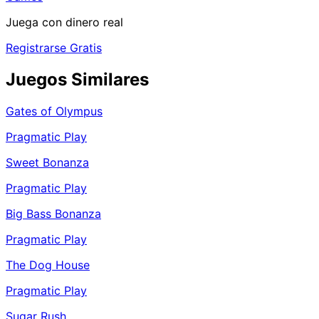
Juega con dinero real
Registrarse Gratis
Juegos Similares
Gates of Olympus
Pragmatic Play
Sweet Bonanza
Pragmatic Play
Big Bass Bonanza
Pragmatic Play
The Dog House
Pragmatic Play
Sugar Rush