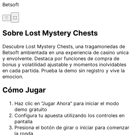
Betsoft
♡
⛶
Sobre
Lost Mystery Chests
Descubre Lost Mystery Chests, una tragamonedas de
Betsoft ambientada en una experiencia de casino unica
y envolvente. Destaca por funciones de compra de
bonus y volatilidad ajustable y momentos inolvidables
en cada partida. Prueba la demo sin registro y vive la
emocion.
Cómo Jugar
Haz clic en "Jugar Ahora" para iniciar el modo
demo gratuito
Configura tu apuesta utilizando los controles en
pantalla
Presiona el botón de girar o iniciar para comenzar
la ronda