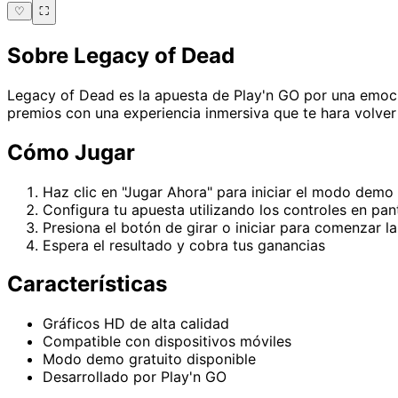
♡
⛶
Sobre
Legacy of Dead
Legacy of Dead es la apuesta de Play'n GO por una emoc
premios con una experiencia inmersiva que te hara volver
Cómo Jugar
Haz clic en "Jugar Ahora" para iniciar el modo demo 
Configura tu apuesta utilizando los controles en pant
Presiona el botón de girar o iniciar para comenzar l
Espera el resultado y cobra tus ganancias
Características
Gráficos HD de alta calidad
Compatible con dispositivos móviles
Modo demo gratuito disponible
Desarrollado por
Play'n GO