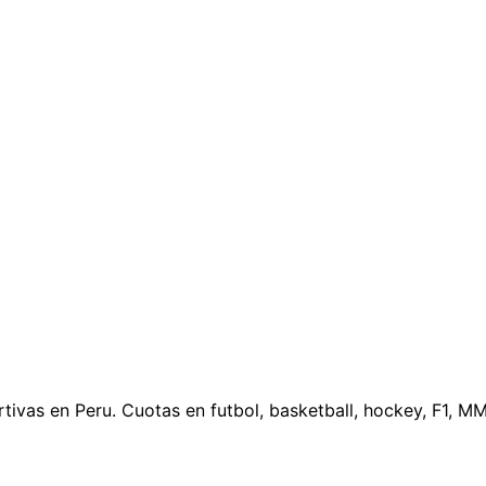
tivas en Peru. Cuotas en futbol, basketball, hockey, F1, M