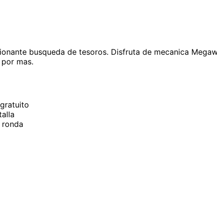
ionante busqueda de tesoros. Disfruta de mecanica Megaw
 por mas.
gratuito
alla
a ronda