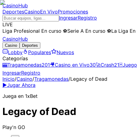
CasinoHub
Deportes
Casino
En Vivo
Promociones
Ingresar
Registro
LIVE
Liga Profesional
En curso
⚽
Serie A
En curso
⚽
La Liga
En
CasinoHub
Casino
Deportes
Lobby
Populares
Nuevos
Categorías
🎰
Tragamonedas
201
🎥
Casino en Vivo
30
🚀
Crash
21
🃏
Juego
Ingresar
Registro
Inicio
/
Casino
/
Tragamonedas
/
Legacy of Dead
▶
Jugar Ahora
Juega en
1xBet
Legacy of Dead
Play'n GO