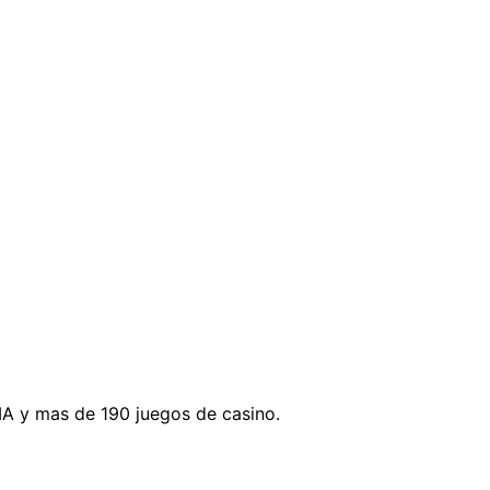
MA y mas de 190 juegos de casino.