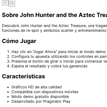
♡
⛶
Sobre
John Hunter and the Aztec Tre
Descubre John Hunter and the Aztec Treasure, una tragam
funciones de re-spin y simbolos scatter y entretenimiento
Cómo Jugar
Haz clic en "Jugar Ahora" para iniciar el modo demo 
Configura tu apuesta utilizando los controles en pant
Presiona el botón de girar o iniciar para comenzar l
Espera el resultado y cobra tus ganancias
Características
Gráficos HD de alta calidad
Compatible con dispositivos móviles
Modo demo gratuito disponible
Desarrollado por
Pragmatic Play