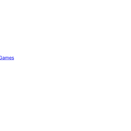
 Games