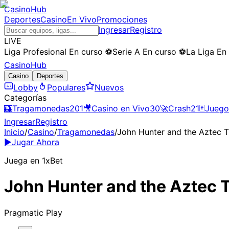
CasinoHub
Deportes
Casino
En Vivo
Promociones
Ingresar
Registro
LIVE
Liga Profesional
En curso
⚽
Serie A
En curso
⚽
La Liga
En
CasinoHub
Casino
Deportes
Lobby
Populares
Nuevos
Categorías
🎰
Tragamonedas
201
🎥
Casino en Vivo
30
🚀
Crash
21
🃏
Juego
Ingresar
Registro
Inicio
/
Casino
/
Tragamonedas
/
John Hunter and the Aztec T
▶
Jugar Ahora
Juega en
1xBet
John Hunter and the Aztec 
Pragmatic Play