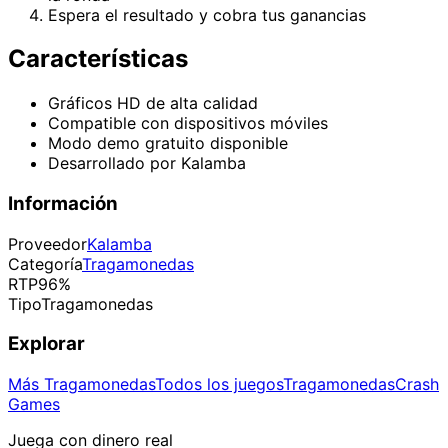
Espera el resultado y cobra tus ganancias
Características
Gráficos HD de alta calidad
Compatible con dispositivos móviles
Modo demo gratuito disponible
Desarrollado por
Kalamba
Información
Proveedor
Kalamba
Categoría
Tragamonedas
RTP
96
%
Tipo
Tragamonedas
Explorar
Más
Tragamonedas
Todos los juegos
Tragamonedas
Crash
Games
Juega con dinero real