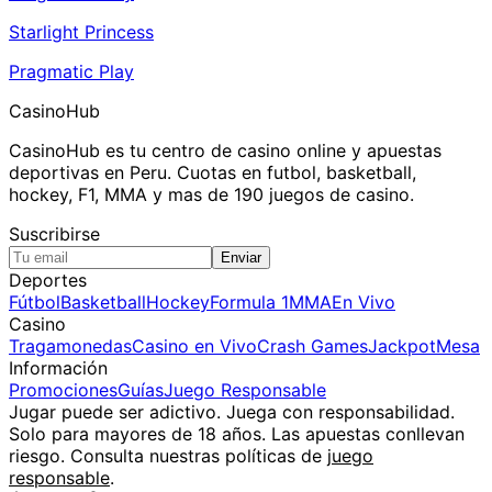
Starlight Princess
Pragmatic Play
CasinoHub
CasinoHub es tu centro de casino online y apuestas
deportivas en Peru. Cuotas en futbol, basketball,
hockey, F1, MMA y mas de 190 juegos de casino.
Suscribirse
Enviar
Deportes
Fútbol
Basketball
Hockey
Formula 1
MMA
En Vivo
Casino
Tragamonedas
Casino en Vivo
Crash Games
Jackpot
Mesa
Información
Promociones
Guías
Juego Responsable
Jugar puede ser adictivo. Juega con responsabilidad.
Solo para mayores de 18 años. Las apuestas conllevan
riesgo. Consulta nuestras políticas de
juego
responsable
.