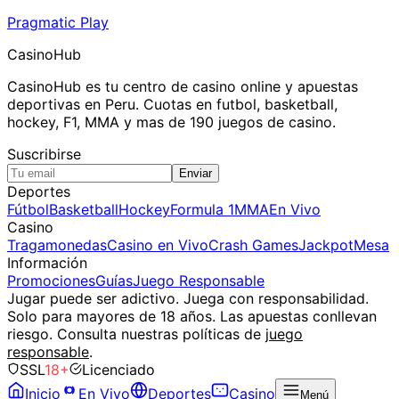
Pragmatic Play
CasinoHub
CasinoHub es tu centro de casino online y apuestas
deportivas en Peru. Cuotas en futbol, basketball,
hockey, F1, MMA y mas de 190 juegos de casino.
Suscribirse
Enviar
Deportes
Fútbol
Basketball
Hockey
Formula 1
MMA
En Vivo
Casino
Tragamonedas
Casino en Vivo
Crash Games
Jackpot
Mesa
Información
Promociones
Guías
Juego Responsable
Jugar puede ser adictivo. Juega con responsabilidad.
Solo para mayores de 18 años. Las apuestas conllevan
riesgo. Consulta nuestras políticas de
juego
responsable
.
SSL
18+
Licenciado
Inicio
En Vivo
Deportes
Casino
Menú