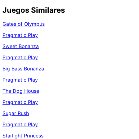
Juegos Similares
Gates of Olympus
Pragmatic Play
Sweet Bonanza
Pragmatic Play
Big Bass Bonanza
Pragmatic Play
The Dog House
Pragmatic Play
Sugar Rush
Pragmatic Play
Starlight Princess